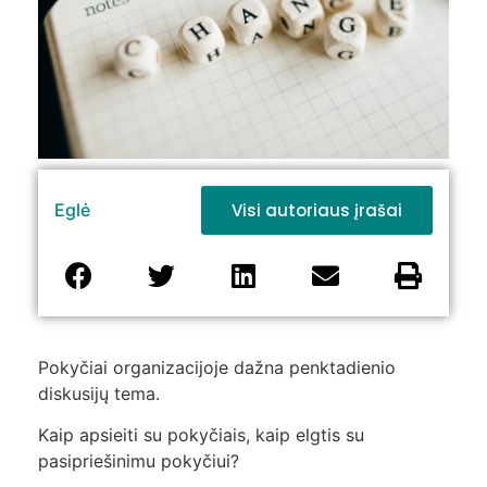
Visi autoriaus įrašai
Eglė
Pokyčiai organizacijoje dažna penktadienio
diskusijų tema.
Kaip apsieiti su pokyčiais, kaip elgtis su
pasipriešinimu pokyčiui?