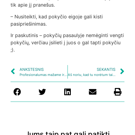
tik apie jį pranešus.
– Nusiteikti, kad pokyčio eigoje gali kisti
pasipriešinimas.
Ir paskutinis – pokyčių pasaulyje nemėginti vengti
pokyčių, verčiau įsilieti į juos o gal tapti pokyčiu
;).
ANKSTESNIS
SEKANTIS
Profesionalumas mažame ir vidutiniame versle
Aš noriu, kad tu norėtum taip kaip noriu aš [Audio]
Jums taip pat gali patikti