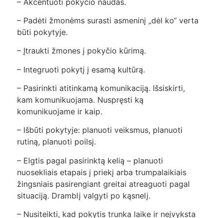
– Akcentuoti pokyčio naudas.
– Padėti žmonėms surasti asmeninį „dėl ko“ verta
būti pokytyje.
– Įtraukti žmones į pokyčio kūrimą.
– Integruoti pokytį į esamą kultūrą.
– Pasirinkti atitinkamą komunikaciją. Išsiskirti,
kam komunikuojama. Nuspręsti ką
komunikuojame ir kaip.
– Išbūti pokytyje: planuoti veiksmus, planuoti
rutiną, planuoti poilsį.
– Elgtis pagal pasirinktą kelią – planuoti
nuosekliais etapais į priekį arba trumpalaikiais
žingsniais pasirengiant greitai atreaguoti pagal
situaciją. Dramblį valgyti po kąsnelį.
– Nusiteikti, kad pokytis trunka laike ir neįvyksta