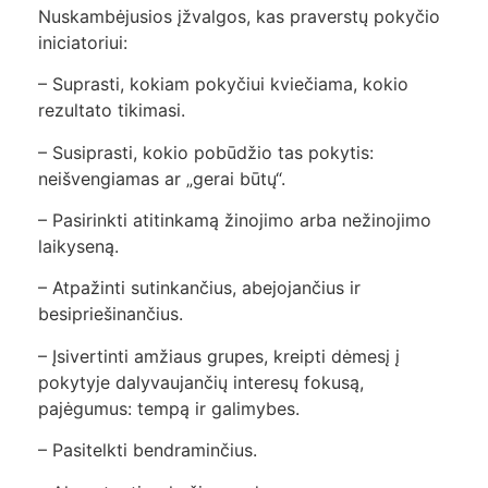
Nuskambėjusios įžvalgos, kas praverstų pokyčio
iniciatoriui:
– Suprasti, kokiam pokyčiui kviečiama, kokio
rezultato tikimasi.
– Susiprasti, kokio pobūdžio tas pokytis:
neišvengiamas ar „gerai būtų“.
– Pasirinkti atitinkamą žinojimo arba nežinojimo
laikyseną.
– Atpažinti sutinkančius, abejojančius ir
besipriešinančius.
– Įsivertinti amžiaus grupes, kreipti dėmesį į
pokytyje dalyvaujančių interesų fokusą,
pajėgumus: tempą ir galimybes.
– Pasitelkti bendraminčius.