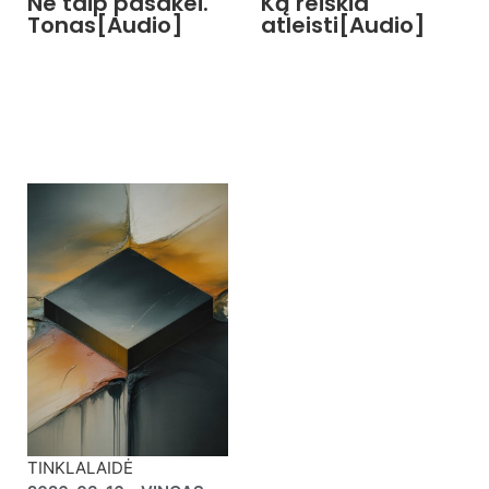
Ne taip pasakei.
Ką reiškia
Tonas[Audio]
atleisti[Audio]
TINKLALAIDĖ