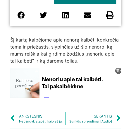
Šį kartą kalbėjome apie nenorą kalbėti konkrečia
tema ir priežastis, slypinčias už šio nenoro, ką
mums reiškia kai girdime žodžius „nenoriu apie
tai kalbėti” ir ką darome toliau.
ANKSTESNIS
SEKANTIS
Nebandyk atspėti kaip aš jaučiuosi [Audio]
Sunkūs sprendimai [Audio]