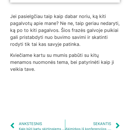
Jei pasielgčiau taip kaip dabar noriu, ką kiti
pagalvotų apie mane? Ne ne, taip geriau nedaryti,
ką po to kiti pagalvos. Šios frazės galvoje puikiai
gali pristabdyti nuo buvimo savimi ir skatinti
rodyti tik tai kas savyje patinka.
Kviečiame kartu su mumis pabūti su kitų
menamos nuomonės tema, bei patyrinėti kaip ji
veikia tave.
ANKSTESNIS
SEKANTIS
Kaip būti kartu skirtingiems [Audio]
Akimirkos iš konferencijos „Apie nežinomybės siaubą ir grožį”